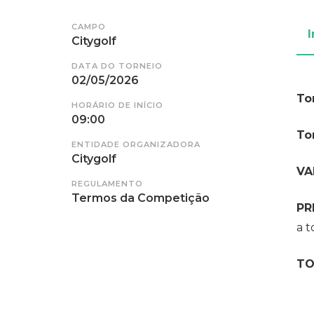
CAMPO
I
Citygolf
DATA DO TORNEIO
02/05/2026
To
HORÁRIO DE INÍCIO
09:00
To
ENTIDADE ORGANIZADORA
Citygolf
VA
REGULAMENTO
Termos da Competição
PR
a t
TO