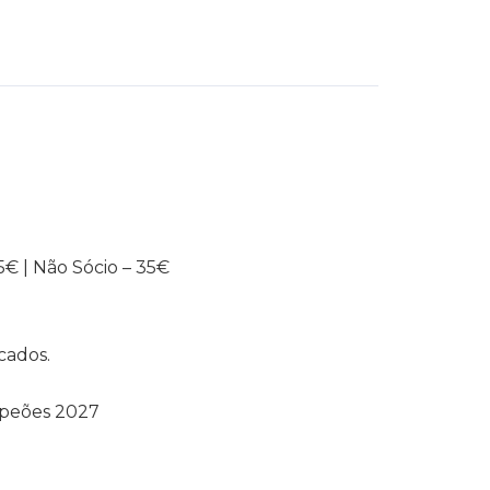
5€ | Não Sócio – 35€
cados.
mpeões 2027