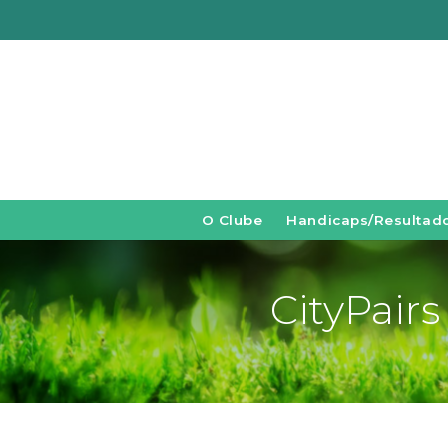
O Clube
Handicaps/Resultad
CityPairs