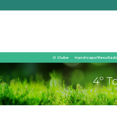
O Clube
Handicaps/Resultad
4º T