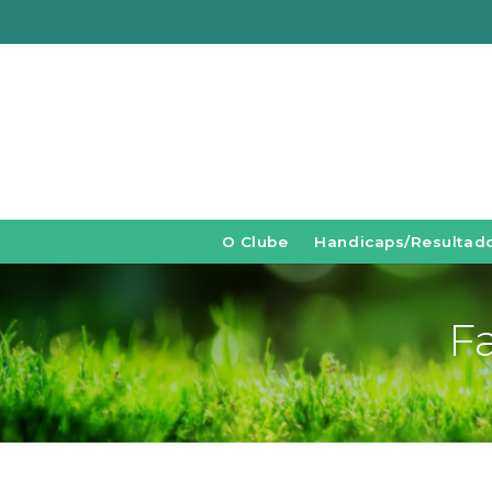
O Clube
Handicaps/Resultad
F